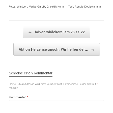
Fotos: Wartberg Verlag GmbH, Griseldis Kumm – Text: Renate Deutschmann
Beitragsnavigation
←
Adventsbäckerei am 26.11.22
Aktion Herzenswunsch: Wir helfen der…
→
Schreibe einen Kommentar
Deine E-Mail-Adresse wird nicht veröffentlicht.
Erforderliche Felder sind mit
*
markiert
Kommentar
*