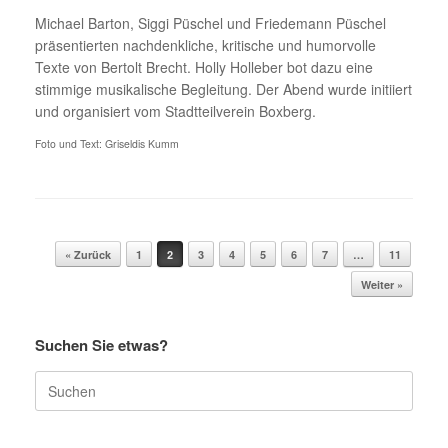
Michael Barton, Siggi Püschel und Friedemann Püschel
präsentierten nachdenkliche, kritische und humorvolle
Texte von Bertolt Brecht. Holly Holleber bot dazu eine
stimmige musikalische Begleitung. Der Abend wurde initiiert
und organisiert vom Stadtteilverein Boxberg.
Foto und Text: Griseldis Kumm
Beitragsnavigation
« Zurück
1
2
3
4
5
6
7
…
11
Weiter »
Suchen Sie etwas?
Suche
nach: