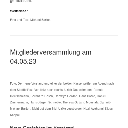
gemeinsam.
Weiterlesen...
Foto und
Text: Michael Barton
Mitgliederversammlung am
04.05.23
Foto: Der neue Vorstand und einer der beiden Kassenprüfer am Abend nach
dem Stadtteilfest. Von links nach rechts: Ulrich Deutschmann, Renate
Deutschmann, Bernhard Rösch, Remziye Gerdon, Hans Börke, Daniel
Zimmermann, Hans-Jürgen Schneble, Theresa Gutjahr, Moustafa Elgharib,
Michael Barton. Nicht auf dem Bild: Ulrike Jessberger, Nazli Avehangi, Klaus
Köppel
Neue Gesichter im Vorstand