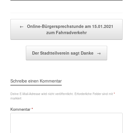
Beitragsnavigation
←
Online-Bürgersprechstunde am 15.01.2021
zum Fahrradverkehr
Der Stadtteilverein sagt Danke
→
Schreibe einen Kommentar
Deine E-Mail-Adresse wird nicht veröffentlicht.
Erforderliche Felder sind mit
*
markiert
Kommentar
*