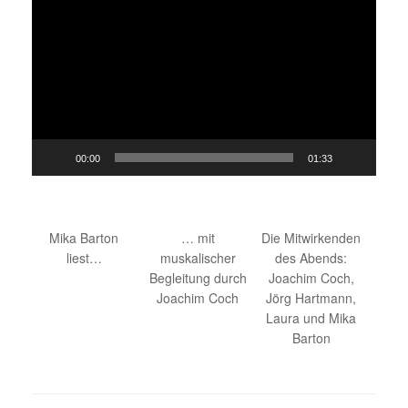
Player
00:00
01:33
Mika Barton
… mit
Die Mitwirkenden
liest…
muskalischer
des Abends:
Begleitung durch
Joachim Coch,
Joachim Coch
Jörg Hartmann,
Laura und Mika
Barton