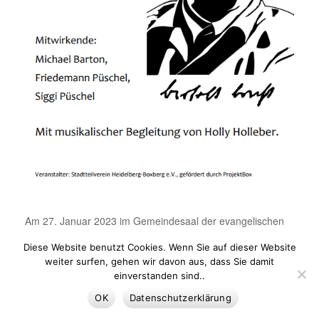
Am 27. Januar 2023 im Gemeindesaal der evangelischen
Lukasgemeinde nahmen Siggi und Friedemann Püschl,
Diese Website benutzt Cookies. Wenn Sie auf dieser Website
Michael Barton und Holly Holleber das Publikum mit auf
weiter surfen, gehen wir davon aus, dass Sie damit
eine Reise quer durch Bertolt Brechts Leben.
einverstanden sind..
Zum Glück gab es noch Reservestühle, denn alle Plätze
OK
Datenschutzerklärung
waren besetzt. Nach mehreren Zugaben beendete die