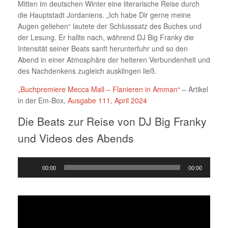
Mitten im deutschen Winter eine literarische Reise durch
die Hauptstadt Jordaniens. „Ich habe Dir gerne meine
Augen geliehen“ lautete der Schlusssatz des Buches und
der Lesung. Er hallte nach, während DJ Big Franky die
Intensität seiner Beats sanft herunterfuhr und so den
Abend in einer Atmosphäre der heiteren Verbundenheit und
des Nachdenkens zugleich ausklingen ließ.
„Buchpremiere Mecca Mall – Flanieren in Amman“
– Artikel
in der Em-Box,
Ausgabe 111, April 2024
Die Beats zur Reise von DJ Big Franky
und Videos des Abends
A
00:00
00:00
u
d
i
o
-