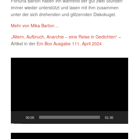
Fortuna Barton haben ihn während der gut zwei Stunden
immer wieder unterstützt und lasen mit ihm zusammen
unter der sich drehenden und glitzernden Diskokugel.
Mehr von Mika Barton…
„Altern, Aufbruch, Anarchie – eine Reise in Gedichten“
–
Artikel in der
Em-Box Ausgabe 111, April 2024
Video-
Player
00:00
01:30
Video-