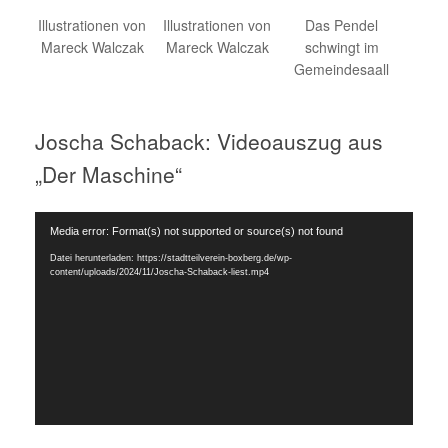
Illustrationen von
Illustrationen von
Das Pendel
Mareck Walczak
Mareck Walczak
schwingt im
Gemeindesaall
Joscha Schaback: Videoauszug aus
„Der Maschine“
Video-
Media error: Format(s) not supported or source(s) not found
Player
Datei herunterladen: https://stadtteilverein-boxberg.de/wp-
content/uploads/2024/11/Joscha-Schaback-liest.mp4